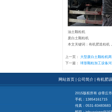
油土颗粒机
废白土颗粒机
本文关键词：
有机肥造粒机
上一页：
大型废白土颗粒机两
下一篇：
球形颗粒加工设备河
网站首页
|
公司简介
|
有机肥
2015版权所有 @章
手机：13854161715
传真：0531-83483683
邮箱：jnhuaxiang@163